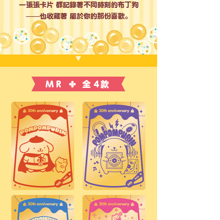
一張張卡片 都記錄著不同時刻的布丁狗
——也收藏著 屬於你的那份喜歡。
▼
MR ✤ 全4款