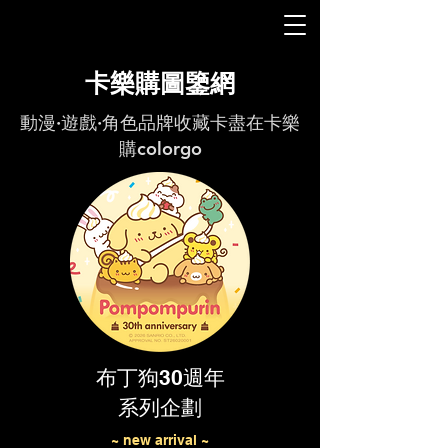
卡樂購圖鑒網
動漫·遊戲·角色品牌收藏卡盡在卡樂
購colorgo
布丁狗30週年
系列企劃
~ new arrival ~